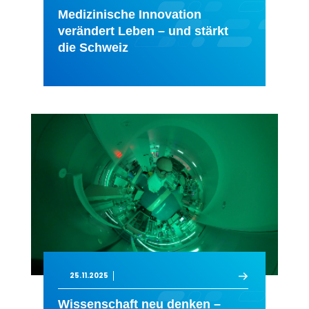
Medizinische Innovation
verändert Leben – und stärkt
die Schweiz
25.11.2025
Wissenschaft neu denken –